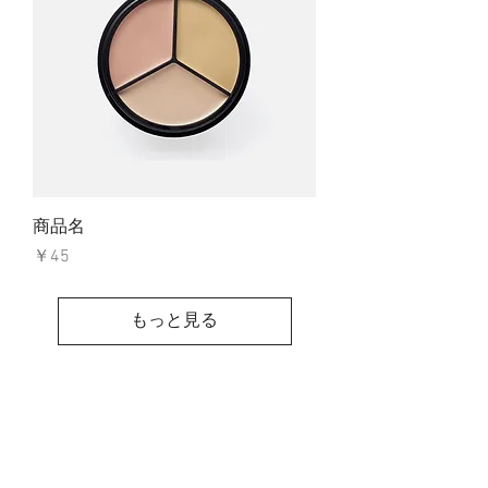
商品名
価格
￥45
もっと見る
​スクール概要