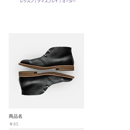
​レッスン / ディスプレイ / オーダー
商品名
価格
￥85